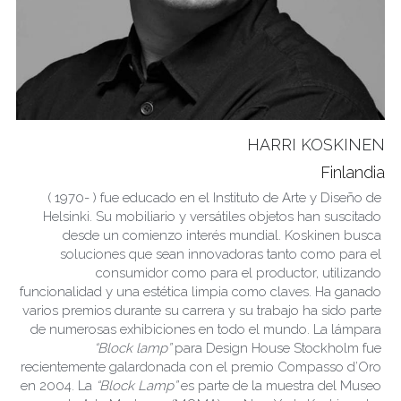
HARRI KOSKINEN
Finlandia
( 1970- ) fue educado en el Instituto de Arte y Diseño de 
Helsinki. Su mobiliario y versátiles objetos han suscitado 
desde un comienzo interés mundial. Koskinen busca 
soluciones que sean innovadoras tanto como para el 
consumidor como para el productor, utilizando 
funcionalidad y una estética limpia como claves. Ha ganado 
varios premios durante su carrera y su trabajo ha sido parte 
de numerosas exhibiciones en todo el mundo. La lámpara 
“Block lamp”
 para Design House Stockholm fue 
recientemente galardonada con el premio Compasso d’Oro 
en 2004. La 
“Block Lamp”
 es parte de la muestra del Museo 