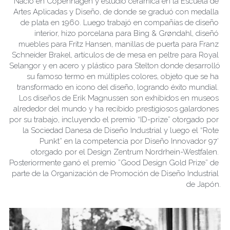
Nació en Copenhagen y estudio cerámica en la Escuela de 
Artes Aplicadas y Diseño, de donde se graduó con medalla 
de plata en 1960. Luego trabajó en compañías de diseño 
interior, hizo porcelana para Bing & Grøndahl, diseñó 
muebles para Fritz Hansen, manillas de puerta para Franz 
Schneider Brakel, artículos de de mesa en peltre para Royal 
Selangor y en acero y plástico para Stelton donde desarrolló 
su famoso termo en múltiples colores, objeto que se ha 
transformado en icono del diseño, logrando éxito mundial. 
Los diseños de Erik Magnussen son exhibidos en museos 
alrededor del mundo y ha recibido prestigiosos galardones 
por su trabajo, incluyendo el premio “ID-prize” otorgado por 
la Sociedad Danesa de Diseño Industrial y luego el “Rote 
Punkt” en la competencia por Diseño Innovador 97’ 
otorgado por el Design Zentrum Nordrhein-Westfalen. 
Posteriormente ganó el premio ”Good Design Gold Prize” de 
parte de la Organización de Promoción de Diseño Industrial 
de Japón.