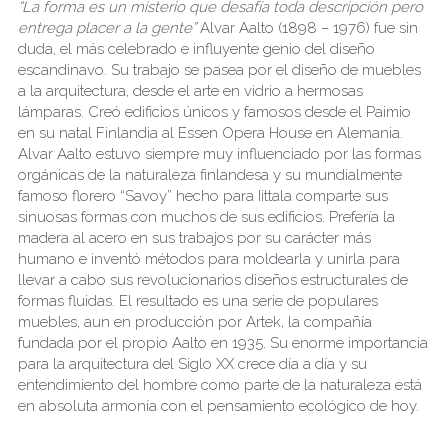
“La forma es un misterio que desafía toda descripción pero 
entrega placer a la gente”
 Alvar Aalto (1898 – 1976) fue sin 
duda, el más celebrado e influyente genio del diseño 
escandinavo. Su trabajo se pasea por el diseño de muebles 
a la arquitectura, desde el arte en vidrio a hermosas 
lámparas. Creó edificios únicos y famosos desde el Paimio 
en su natal Finlandia al Essen Opera House en Alemania. 
Alvar Aalto estuvo siempre muy influenciado por las formas 
orgánicas de la naturaleza finlandesa y su mundialmente 
famoso florero “Savoy” hecho para Iittala comparte sus 
sinuosas formas con muchos de sus edificios. Prefería la 
madera al acero en sus trabajos por su carácter más 
humano e inventó métodos para moldearla y unirla para 
llevar a cabo sus revolucionarios diseños estructurales de 
formas fluidas. El resultado es una serie de populares 
muebles, aun en producción por Artek, la compañía 
fundada por el propio Aalto en 1935. Su enorme importancia 
para la arquitectura del Siglo XX crece día a día y su 
entendimiento del hombre como parte de la naturaleza está 
en absoluta armonía con el pensamiento ecológico de hoy.