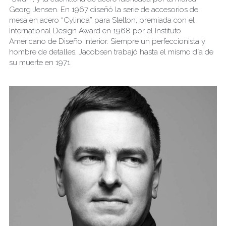
Georg Jensen. En 1967 diseñó la serie de accesorios de 
mesa en acero “Cylinda” para Stelton, premiada con el 
International Design Award en 1968 por el Instituto 
Americano de Diseño Interior. Siempre un perfeccionista y 
hombre de detalles, Jacobsen trabajó hasta el mismo día de 
su muerte en 1971.