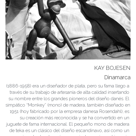
KAY BOJESEN
Dinamarca
(1886-1958) era un diseñador de plata, pero su fama llego a 
través de su trabajo de artesanía de alta calidad insertando 
su nombre entre los grandes pioneros del diseño danés. El 
simpático “Monkey” (mono) de madera, también diseñado en 
1951 (hoy fabricado por la empresa danesa Rosendahl), es 
su creación más reconocida y se ha convertido en un 
juguete de fama internacional. El pequeño mono de madera 
de teka es un clásico del diseño escandinavo, así como un 