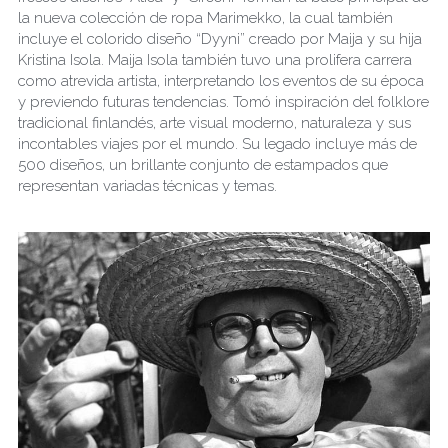
la nueva colección de ropa Marimekko, la cual también 
incluye el colorido diseño “Dyyni” creado por Maija y su hija 
Kristina Isola. Maija Isola también tuvo una prolifera carrera 
como atrevida artista, interpretando los eventos de su época 
y previendo futuras tendencias. Tomó inspiración del folklore 
tradicional finlandés, arte visual moderno, naturaleza y sus 
incontables viajes por el mundo. Su legado incluye más de 
500 diseños, un brillante conjunto de estampados que 
representan variadas técnicas y temas.