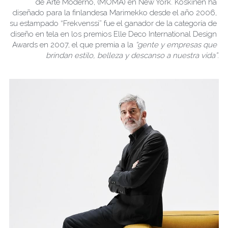
de Arte Moderno, (MOMA) en New York. Koskinen ha 
diseñado para la finlandesa Marimekko desde el año 2006, 
su estampado “Frekvenssi” fue el ganador de la categoría de 
diseño en tela en los premios Elle Deco International Design 
Awards en 2007, el que premia a la 
“gente y empresas que 
brindan estilo, belleza y descanso a nuestra vida”
.